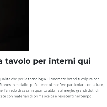
 tavolo per interni qui
qualità che per la tecnologia. Il rinomato brand ti colpirà con
Stones in metallo: può creare atmosfere particolari con la luce,
ll'arredo di casa, in quanto abbina al meglio grandi doti di
ate con materiali di prima scelta e resistenti nel tempo.