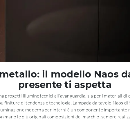
etallo: il modello Naos da
presente ti aspetta
 progetti illuminotecnici all’avanguardia, sia per i materiali di 
a su finiture di tendenza e tecnologia. Lampada da tavolo Naos di 
Illuminazione moderna per interni è un componente importante ne
con mano le più originali composizioni del marchio, sempre realizz