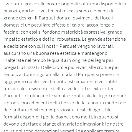
svariate e grazie alle nostre originali soluzioni disponibili in
negozio, anche i rivestimenti di casa sono elementi di
grande design. Il Parquet dona ai pavimenti dei locali
domestici un peculiare effetto di calore, accoglienza e
fascino: con essi si fondono matericità espressiva, grande
impatto estetico e doti di robustezza. La grande attenzione
e dedizione con cui i nostri Parquet vengono lavorati,
assicurano una buona resa estetica e mantengono
inalterate nel tempo le qualità in origine dei legni più
pregiati utilizzati. Dalle cromie più vivaci alle cromie più
tenui o ai toni singolari alla moda, il Parquet si presenta
oggigiorno quale rivestimento estremamente versatile,
funzionale, resistente e bello a vedersi. Le texture dei
Parquet sottolineano le venature naturali del legno oppure
riproducono elementi della flora o della fauna, in modo tale
da risultare ideali per impreziosire locali di ogni stile. I
formati disponibili per le doghe sono molti, in quanto si
devono adattare a stanze di svariate dimensioni: le nostre
soluzioni sono decorazioni versatili da applicare tramite