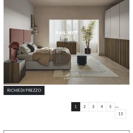
RAIL N117
RICHIEDI PREZZO
....
1
2
3
4
5
13