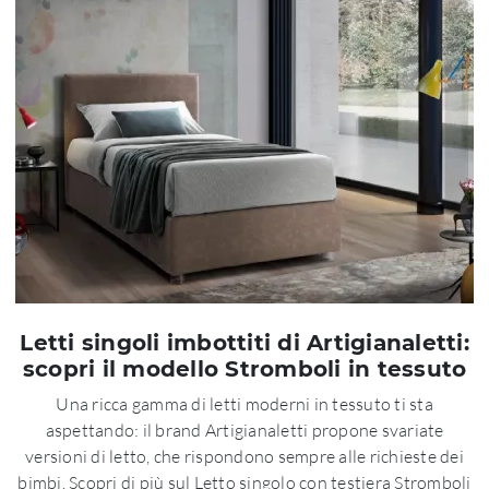
Letti singoli imbottiti di Artigianaletti:
scopri il modello Stromboli in tessuto
Una ricca gamma di letti moderni in tessuto ti sta
aspettando: il brand Artigianaletti propone svariate
versioni di letto, che rispondono sempre alle richieste dei
bimbi. Scopri di più sul Letto singolo con testiera Stromboli