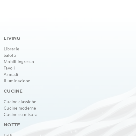
LIVING
Librerie
Salotti
Mobili ingresso
Tavoli
Armadi
Illuminazione
CUCINE
Cucine classiche
Cucine moderne
Cucine su misura
NOTTE
Letti