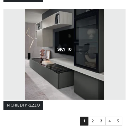
SKY 10
RICHIEDI PREZZO
1
2
3
4
5