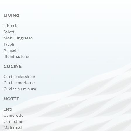
LIVING
Librerie
Salotti
Mobili ingresso
Tavoli
Armadi
Illuminazione
CUCINE
Cucine classiche
Cucine moderne
Cucine su misura
NOTTE
Letti
Camerette
Comodini
Materassi