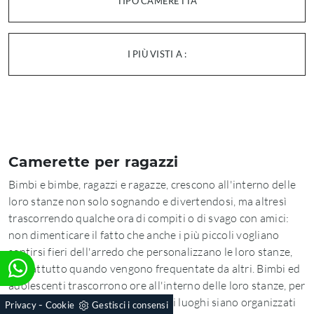
TIPO CAMERETTA
I PIÙ VISTI A :
Camerette per ragazzi
Bimbi e bimbe, ragazzi e ragazze, crescono all'interno delle
loro stanze non solo sognando e divertendosi, ma altresì
trascorrendo qualche ora di compiti o di svago con amici:
non dimenticare il fatto che anche i più piccoli vogliano
sentirsi fieri dell'arredo che personalizzano le loro stanze,
soprattutto quando vengono frequentate da altri. Bimbi ed
adolescenti trascorrono ore all'interno delle loro stanze, per
questo è fondamentale che questi luoghi siano organizzati
-
Privacy
Cookie
Gestisci i consensi