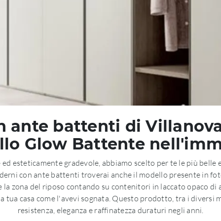
ante battenti di Villanova 
lo Glow Battente nell'im
ed esteticamente gradevole, abbiamo scelto per te le più belle e 
erni con ante battenti troverai anche il modello presente in foto
 la zona del riposo contando su contenitori in laccato opaco di 
 la tua casa come l'avevi sognata. Questo prodotto, tra i diversi
resistenza, eleganza e raffinatezza duraturi negli anni.