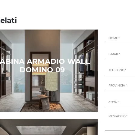
elati
ABINA ARMADIO WALL
DOMINO 09