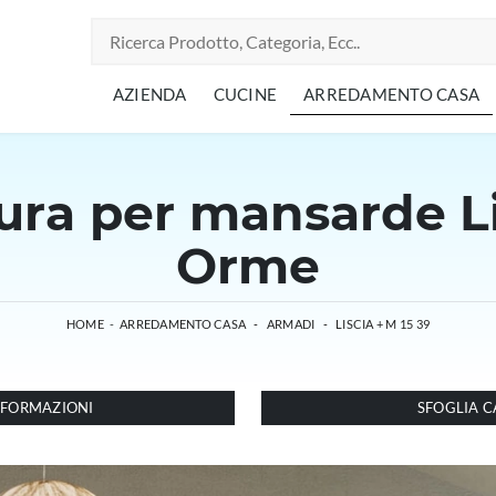
AZIENDA
CUCINE
ARREDAMENTO CASA
ra per mansarde Lis
Orme
HOME
-
ARREDAMENTO CASA
-
ARMADI
-
LISCIA + M 15 39
INFORMAZIONI
SFOGLIA C