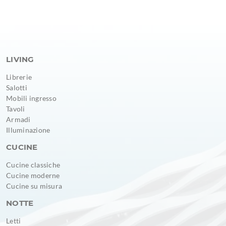
LIVING
Librerie
Salotti
Mobili ingresso
Tavoli
Armadi
Illuminazione
CUCINE
Cucine classiche
Cucine moderne
Cucine su misura
NOTTE
Letti