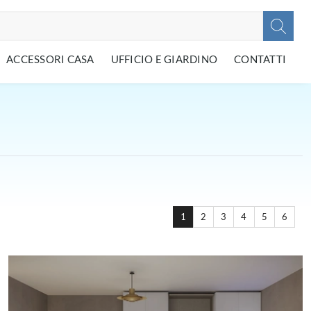
ACCESSORI CASA
UFFICIO E GIARDINO
CONTATTI
1
2
3
4
5
6