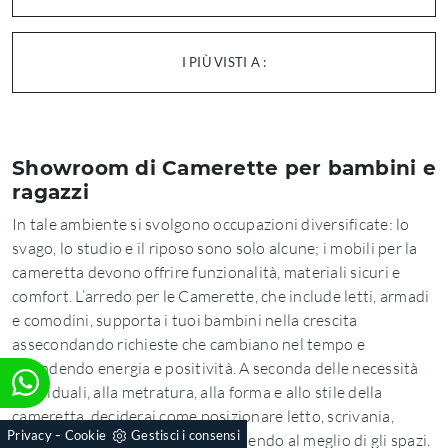
I PIÙ VISTI A :
Showroom di Camerette per bambini e
ragazzi
In tale ambiente si svolgono occupazioni diversificate: lo
svago, lo studio e il riposo sono solo alcune; i mobili per la
cameretta devono offrire funzionalità, materiali sicuri e
comfort. L’arredo per le Camerette, che include letti, armadi
e comodini, supporta i tuoi bambini nella crescita
assecondando richieste che cambiano nel tempo e
infondendo energia e positività. A seconda delle necessità
individuali, alla metratura, alla forma e allo stile della
cameretta, deciderai come posizionare letto, scrivania,
-
Privacy
Cookie
Gestisci i consensi
comodini, sedie e armadio, usufruendo al meglio di gli spazi.