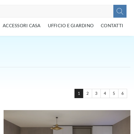
ACCESSORI CASA
UFFICIO E GIARDINO
CONTATTI
1
2
3
4
5
6