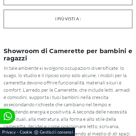
I PIÙ VISTI A :
Showroom di Camerette per bambini e
ragazzi
In tale ambiente si svolgono occupazioni diversificate: lo
svago, lo studio e il riposo sono solo alcune; i mobili per la
cameretta devono offrire funzionalità, materiali sicuri e
comfort. L’arredo per le Camerette, che include letti, armadi
e comodini, supporta i tuoi bambini nella crescita
assecondando richieste che cambiano nel tempo e
infondendo energia e positività. A seconda delle necessità
individuali, alla metratura, alla forma e allo stile della
cameretta, deciderai come posizionare letto, scrivania,
-
Privacy
Cookie
Gestisci i consensi
comodini, sedie e armadio, usufruendo al meglio di gli spazi.