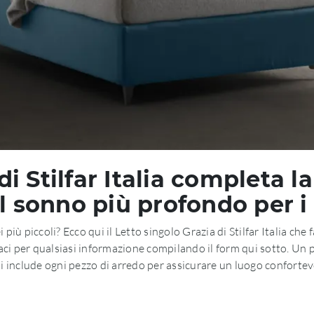
 di Stilfar Italia completa l
l sonno più profondo per i
i più piccoli? Ecco qui il Letto singolo Grazia di Stilfar Italia che 
ci per qualsiasi informazione compilando il form qui sotto. Un pr
i include ogni pezzo di arredo per assicurare un luogo confortevo