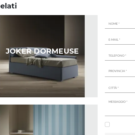
elati
JOKER DORMEUSE