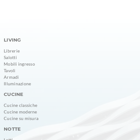
LIVING
Librerie
Salotti
Mobili ingresso
Tavoli
Armadi
Illuminazione
CUCINE
Cucine classiche
Cucine moderne
Cucine su misura
NOTTE
Letti