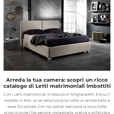
Arreda la tua camera: scopri un ricco
catalogo di Letti matrimoniali imbottiti
Con i Letti matrimoniali in tessuto di Artigianaletti, tra cui il
modello in foto, avrai nella tua zona notte un arredo bello e
assai funzionale. Con noi potrai realizzare la zona notte
proprio come l'hai sempre immaginata, pratica e sofisticata