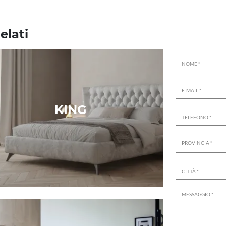
elati
KING