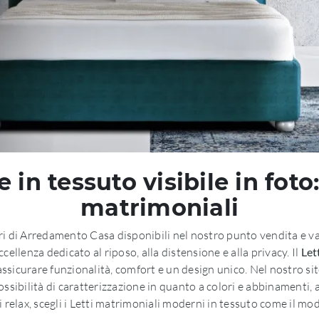
in tessuto visibile in foto:
matrimoniali
ri di Arredamento Casa disponibili nel nostro punto vendita e val
cellenza dedicato al riposo, alla distensione e alla privacy. Il
Let
assicurare funzionalità, comfort e un design unico. Nel nostro sito
ossibilità di caratterizzazione in quanto a colori e abbinamenti, a
relax, scegli i Letti matrimoniali moderni in tessuto come il mode