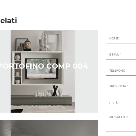
elati
PORTOFINO COMP 004