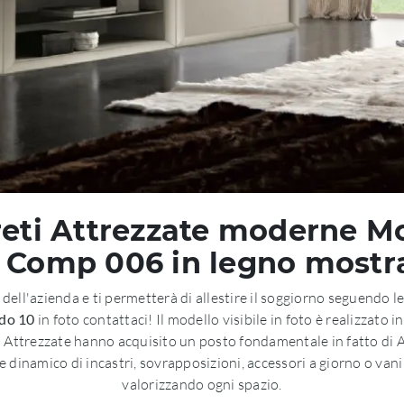
areti Attrezzate moderne M
 Comp 006 in legno mostra
 dell'azienda e ti permetterà di allestire il soggiorno seguendo l
odo 10
in foto contattaci! Il modello visibile in foto è realizzato 
ti Attrezzate hanno acquisito un posto fondamentale in fatto di
e dinamico di incastri, sovrapposizioni, accessori a giorno o van
valorizzando ogni spazio.