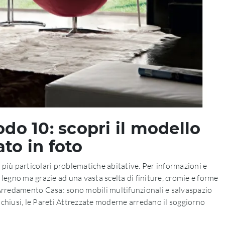
odo 10: scopri il modello
to in foto
e più particolari problematiche abitative. Per informazioni e
in legno ma grazie ad una vasta scelta di finiture, cromie e forme
 Arredamento Casa: sono mobili multifunzionali e salvaspazio
i chiusi, le Pareti Attrezzate moderne arredano il soggiorno