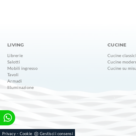
LIVING
CUCINE
Librerie
Cucine classic
Salotti
Cucine moder
Mobili ingresso
Cucine su mis
Tavoli
Armadi
Illuminazione
-
Privacy
Cookie
Gestisci i consensi