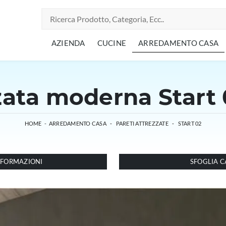
AZIENDA
CUCINE
ARREDAMENTO CASA
zata moderna Start 0
HOME
-
ARREDAMENTO CASA
-
PARETI ATTREZZATE
-
START 02
INFORMAZIONI
SFOGLIA C