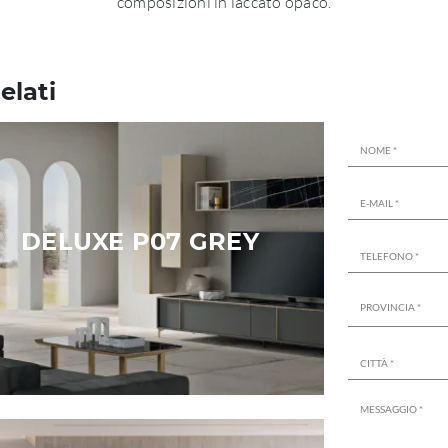
composizioni in laccato opaco.
elati
DELUXE P07 GREY