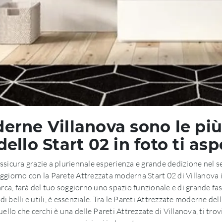
erne Villanova sono le più 
ello Start 02 in foto ti asp
sicura grazie a pluriennale esperienza e grande dedizione nel setto
soggiorno con la Parete Attrezzata moderna Start 02 di Villanova
arca, farà del tuo soggiorno uno spazio funzionale e di grande fas
 belli e utili, è essenziale. Tra le Pareti Attrezzate moderne del
llo che cerchi è una delle Pareti Attrezzate di Villanova, ti trovi