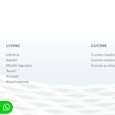
LIVING
CUCINE
Librerie
Cucine classic
Salotti
Cucine moder
Mobili ingresso
Cucine su mis
Tavoli
Armadi
Illuminazione