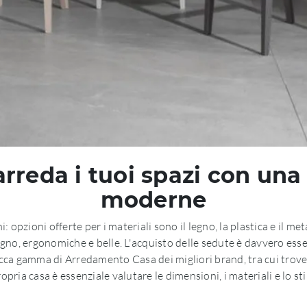
reda i tuoi spazi con una 
moderne
i: opzioni offerte per i materiali sono il legno, la plastica e il met
gno, ergonomiche e belle. L'acquisto delle sedute è davvero essen
ricca gamma di Arredamento Casa dei migliori brand, tra cui trover
opria casa è essenziale valutare le dimensioni, i materiali e lo st