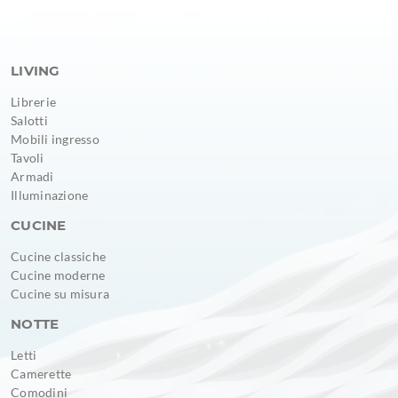
LIVING
Librerie
Salotti
Mobili ingresso
Tavoli
Armadi
Illuminazione
CUCINE
Cucine classiche
Cucine moderne
Cucine su misura
NOTTE
Letti
Camerette
Comodini