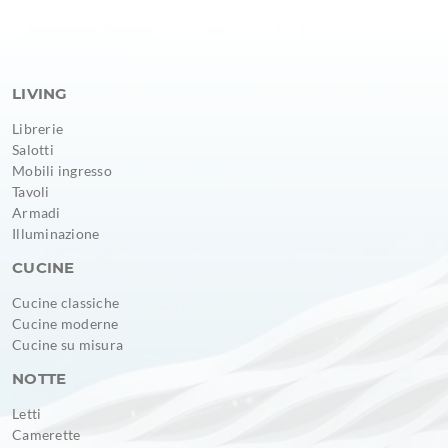
LIVING
Librerie
Salotti
Mobili ingresso
Tavoli
Armadi
Illuminazione
CUCINE
Cucine classiche
Cucine moderne
Cucine su misura
NOTTE
Letti
Camerette