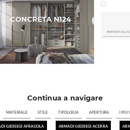
CONCRETA N124
Continua a navigare
MATERIALE
STILE
TIPOLOGIA
APERTURA
I PIÙ 
DI GIESSEGI AFRAGOLA
ARMADI GIESSEGI ACERRA
ARM