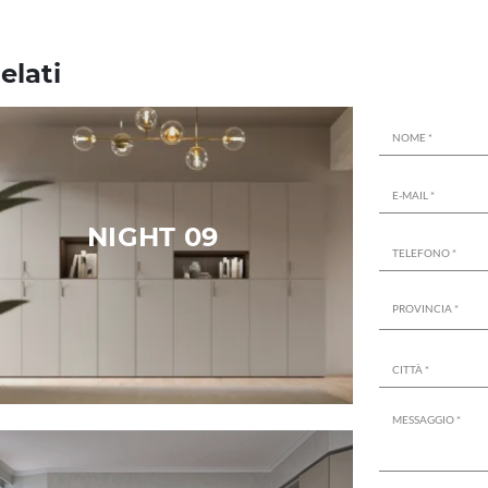
elati
NIGHT 09