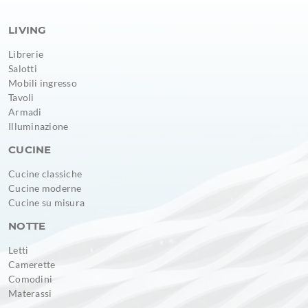
LIVING
Librerie
Salotti
Mobili ingresso
Tavoli
Armadi
Illuminazione
CUCINE
Cucine classiche
Cucine moderne
Cucine su misura
NOTTE
Letti
Camerette
Comodini
Materassi