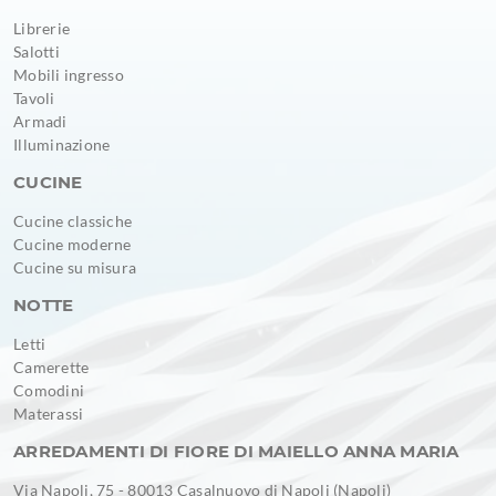
Librerie
Salotti
Mobili ingresso
Tavoli
Armadi
Illuminazione
CUCINE
Cucine classiche
Cucine moderne
Cucine su misura
NOTTE
Letti
Camerette
Comodini
Materassi
ARREDAMENTI DI FIORE DI MAIELLO ANNA MARIA
Via Napoli, 75 - 80013 Casalnuovo di Napoli (Napoli)