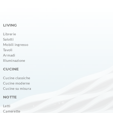
LIVING
Librerie
Salotti
Mobili ingresso
Tavoli
Armadi
Illuminazione
CUCINE
Cucine classiche
Cucine moderne
Cucine su misura
NOTTE
Letti
Camerette